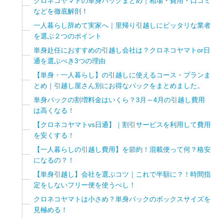
クロネコヤマトの単身パックまとめ｜相場・費用・口コミ
などを徹底解剖！
一人暮らし辞めて実家へ｜里帰り引越しにピッタリな業者
を選ぶ２つのポイント
単身赴任におすすめの引越し会社は？クロネコヤマトor日
通を選ぶべき3つの理由
【単身・一人暮らし】の引越しに使えるコース・プランま
とめ｜引越し屋さん別にお得なパックをまとめました。
単身パックの割増料金はいくら？3月～4月の引越し費用
は高くなる！
【クロネコヤマトvs日通】｜割引サービスを利用して費用
を安くする！
【一人暮らしの引越し費用】を節約！混載便って何？格安
になるの？！
【単身引越し】会社を選ぶコツ｜これで半額に？！時間指
定をしないフリー便を使うべし！
クロネコヤマトは小さめ？単身パックのボックスサイズを
見極める！