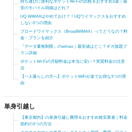
持ち運びに便利なポケットWi-Fiの比較＆おすすめ3選｜最
安のモバイル回線はどれ？
UQ WiMAXはやめておけ？！UQワイマックスをおすすめ
しない3つの理由
ブロードワイマックス（BroadWiMAX）ってどうなの？料
金・プランを紹介
『データ量無制限』のwimax｜最安値はどこ？ギガ放題プ
ラン詳細
ポケットWi-Fiの月額料金は本当に安い？実質料金の注意
点
【一人暮らしの方へ】ポケットWiFiが楽でお得な3つの理
由
単身引越し
【東京都内】の単身引越し費用＆おすすめ格安業者｜料金
節約の3つの方法