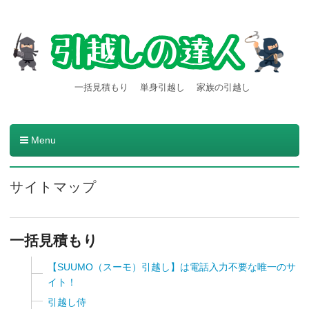
【引越しの達人】東京都内発
引越し料金一括見積もりサービスを利用すると引越し料金
一括見積もり
単身引越し
家族の引越し
が安くなる本当の理由とは？格安業者が見つかる方法。
着の引越し料金・費用など
の情報満載
Menu
コンテンツへ移動
サイトマップ
一括見積もり
【SUUMO（スーモ）引越し】は電話入力不要な唯一のサ
イト！
引越し侍