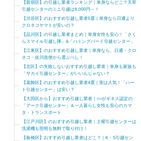
【新宿区】の引越し業者ランキング｜単身ならどこ？天草
引越センターのミニ引越は8,000円～！
【渋谷区】のおすすめ引越し業者5選｜単身なら日通より
クロネコヤマトが安いの？
【品川区】の引越し業者まとめ｜単身女性も安心！「さく
らスマイル引越し隊」&「ハミングバード引越センター」
【江東区】のおすすめ引越し業者｜単身なら、日通・クロ
ネコ・佐川急便から選ぶべし！
【北区】の失敗しないおすすめ引越し業者｜単身も家族も
「サカイ引越センター」がいいんじゃない？
【葛飾区】のおすすめ引越し業者4選｜実は人気！「ハー
ト引越センター」は安い？
【大田区から】おすすめ引越し業者｜○○がギネス認定の
「アーク引越センター」＆一人暮らし女性も安心のカマ
タ・トランスポート
【江戸川区】のおすすめ引越し業者｜土曜引越センターは
洗濯機も照明も無料で取り付け！
【板橋区】おすすめ引越し業者はどこ？｜K・S引越セン