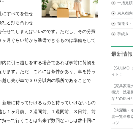
う。
一括見積
社にすべてを任せ
東京都内
会社と打ち合わせ
荷造り・
を任せてしまえばいいのです。ただし、その分費
手続き
２ヶ月ぐらい前から準備できるものは準備をして
最新情報
都内に引っ越しをする場合であれば事前に荷物を
【SUUM
なります。ただ、これには条件があり、車を持っ
イト！
っ越し先が車で３０分以内の場所であることで
【家具家電
横浜｜洗濯
などの処分
、新居に持って行けるものと持っていけないもの
【洗濯機・
越し１ヶ月前、２週間前、１週間前、３日前、前
者一覧＠東
に持って行くことは出来ず数回ないしは数十回に
コツ