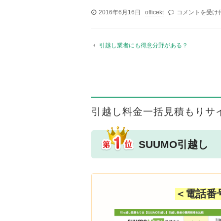
2016年6月16日
officekt
引越し後すぐに
コメントを受け
引越し業者にも得意分野がある？
引越し料金一括見積もりサ
SUUMO引越し
＜電話番