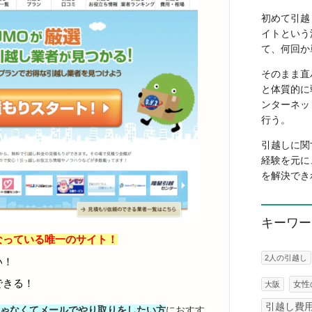
初めて引越
イトという
て、何回か
そのまま直
と体質的に
ンターネッ
行う。
引越しに関
経験を元に
を解決でき
キーワー
なっている唯一のサイト！
2人の引越し
い！
できる！
女性
大阪
引越し費
じゃなくてメールでやり取りをしたい方
におすす