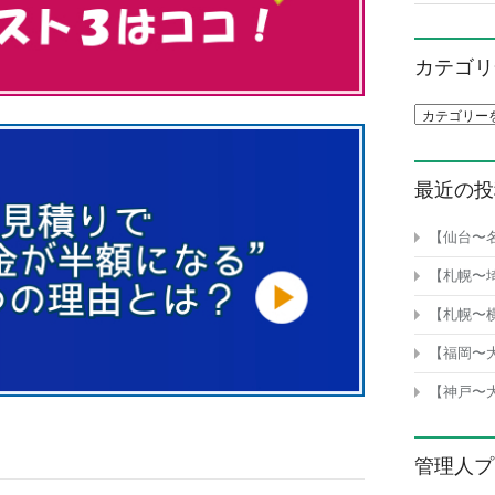
カテゴリ
カテゴリ一
最近の投
【仙台〜
【札幌〜
【札幌〜
【福岡〜
【神戸〜
管理人プ