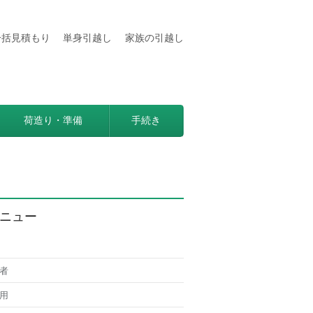
一括見積もり
単身引越し
家族の引越し
用などの情報満載
見つかる方法。
荷造り・準備
手続き
ニュー
者
用