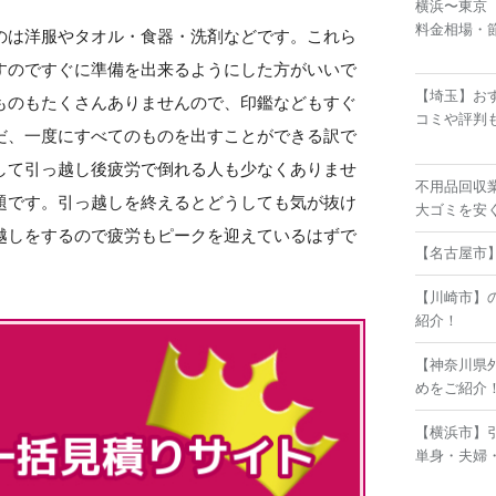
横浜〜東京
料金相場・
のは洋服やタオル・食器・洗剤などです。これら
すのですぐに準備を出来るようにした方がいいで
【埼玉】お
ものもたくさんありませんので、印鑑などもすぐ
コミや評判
だ、一度にすべてのものを出すことができる訳で
して引っ越し後疲労で倒れる人も少なくありませ
不用品回収
題です。引っ越しを終えるとどうしても気が抜け
大ゴミを安
越しをするので疲労もピークを迎えているはずで
【名古屋市
【川崎市】
紹介！
【神奈川県
めをご紹介
【横浜市】
単身・夫婦