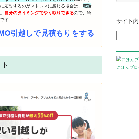
話に応対するのがストレスに感じる場合は、
電話
す
。
自分のタイミングでやり取りできる
ので、急
適です！
サイト内
UMO引越しで見積もりをする
検索:
クト
にほんブロ