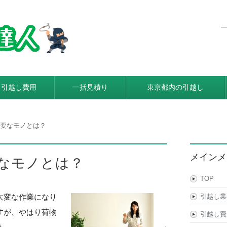
東京都内発着の引越し料金・費
利用すると引越し料金が安くなる本当の理由とは？格安業者が
引越し費用
一括見積り
東京都内の引越し
要なモノとは？
メインメ
なモノとは？
TOP
大変な作業になり
引越し業
すが、やはり荷物
引越し費