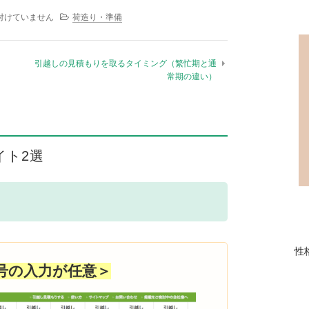
必要なモノとは？ は
付けていません
荷造り・準備
引越しの見積もりを取るタイミング（繁忙期と通
常期の違い）
イト2選
性
号の入力が任意＞