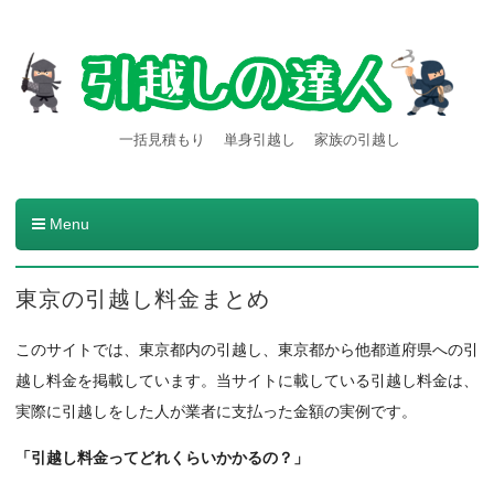
【引越しの達人】東京都内発
引越し料金一括見積もりサービスを利用すると引越し料金
一括見積もり
単身引越し
家族の引越し
が安くなる本当の理由とは？格安業者が見つかる方法。
着の引越し料金・費用など
の情報満載
Menu
コンテンツへ移動
東京の引越し料金まとめ
このサイトでは、東京都内の引越し、東京都から他都道府県への引
越し料金を掲載しています。当サイトに載している引越し料金は、
実際に引越しをした人が業者に支払った金額の実例です。
「引越し料金ってどれくらいかかるの？」