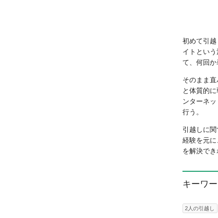
初めて引越
イトという
て、何回か
そのまま直
と体質的に
ンターネッ
行う。
引越しに関
経験を元に
を解決でき
キーワー
2人の引越し