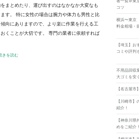
者一覧＠東
物をまとめたり、運び出すのはなかなか大変なも
コツ
ります。 特に女性の場合は腕力や体力も男性と比
横浜〜東京
る傾向にありますので、より楽に作業を行える工
料金相場・
ておくことが大切です。 専門の業者に依頼すれば
【埼玉】お
コミや評判
続きを読む
不用品回収
大ゴミを安
【名古屋市
【川崎市】
紹介！
【神奈川県
めをご紹介