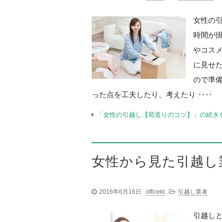
女性の
時間が
やコス
に見せ
ので準
った点を工夫したり、考えたり ‥‥
「女性の引越し【荷造りのコツ】」の続き
女性から見た引越し
2016年6月16日
officekt
引越し業者
引越し