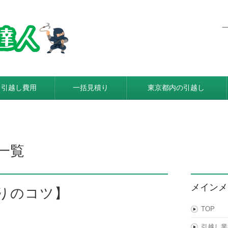
東京都内発着の引越し料金・費
利用すると引越し料金が安くなる本当の理由とは？格安業者が
引越し費用
一括見積り
東京都内の引越し
一覧
メインメ
りのコツ】
TOP
引越し業