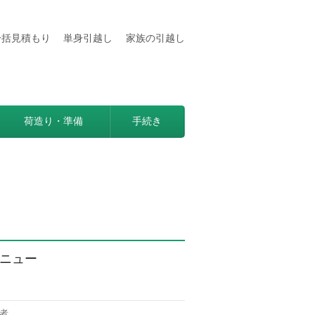
一括見積もり
単身引越し
家族の引越し
用などの情報満載
見つかる方法。
荷造り・準備
手続き
ニュー
者