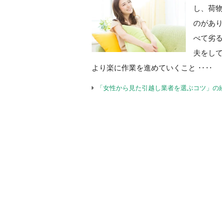
し、荷
のがあ
べて劣
夫をし
より楽に作業を進めていくこと ‥‥
「女性から見た引越し業者を選ぶコツ」の