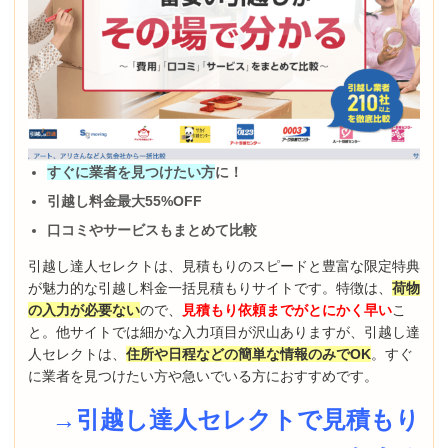
すぐに業者を見つけたい方
に！
引越し料金最大55%OFF
口コミやサービスもまとめて比較
引越し達人セレクトは、見積もりのスピードと豊富な限定特典
が魅力的な引越し料金一括見積もりサイトです。特徴は、
荷物
の入力が必要ない
ので、
見積もり依頼までがとにかく早い
こ
と。他サイトでは細かな入力項目が沢山ありますが、引越し達
人セレクトは、
住所や日程などの簡単な情報のみでOK
。すぐ
に業者を見つけたい方や急いでいる方におすすめです。
→引越し達人セレクトで見積もり