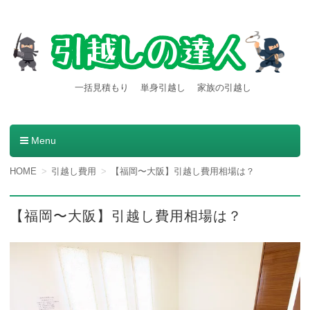
【引越しの達人】東京都内発
引越し料金一括見積もりサービスを利用すると引越し料金
一括見積もり
単身引越し
家族の引越し
が安くなる本当の理由とは？格安業者が見つかる方法。
着の引越し料金・費用など
の情報満載
Menu
コンテンツへ移動
HOME
引越し費用
【福岡〜大阪】引越し費用相場は？
【福岡〜大阪】引越し費用相場は？