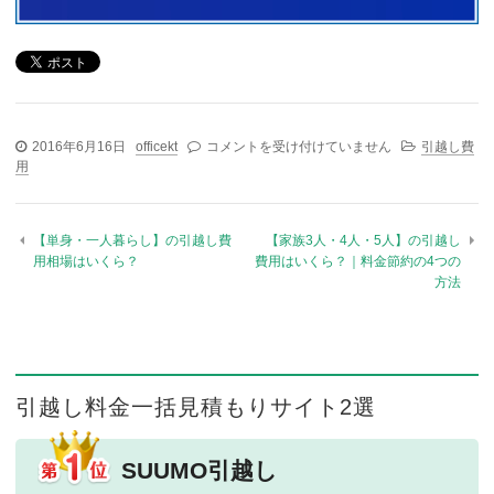
2016年6月16日
officekt
【夫婦・カップル（2人）】の引越し料金相場
コメントを受け付けていません
引越し費
用
｜費用を安くする3つのコツ は
【単身・一人暮らし】の引越し費
【家族3人・4人・5人】の引越し
用相場はいくら？
費用はいくら？｜料金節約の4つの
方法
引越し料金一括見積もりサイト2選
SUUMO引越し