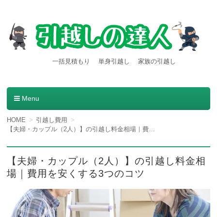
【引越しの達人】東京都内発
引越し料金一括見積もりサービスを利用すると引越し料金
一括見積もり
単身引越し
家族の引越し
が安くなる本当の理由とは？格安業者が見つかる方法。
着の引越し料金・費用など
の情報満載
Menu
コンテンツへ移動
HOME
引越し費用
【夫婦・カップル（2人）】の引越し料金相場｜費用を安くする3つのコツ
【夫婦・カップル（2人）】の引越し料金相
場｜費用を安くする3つのコツ