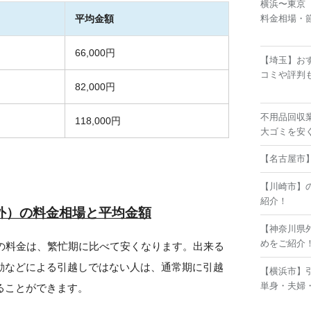
横浜〜東京
平均金額
料金相場・
66,000円
【埼玉】お
コミや評判
82,000円
不用品回収
118,000円
大ゴミを安
【名古屋市
【川崎市】
紹介！
外）の料金相場と平均金額
【神奈川県
めをご紹介
期の料金は、繁忙期に比べて安くなります。出来る
動などによる引越しではない人は、通常期に引越
【横浜市】
単身・夫婦
ることができます。