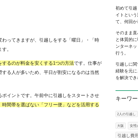
初めて引越
イトという
て、何回か
そのまま直
と体質的に
変わってきますが、引越しをする「曜日」・「時
ンターネッ
ます。
行う。
をするのが料金を安くする1つの方法
です。仕事が
引越しに関
経験を元に
望する人が多いため、平日が割安になるのは当然
を解決でき
るポイントです。午前中に引越しをスタートさせ
キーワー
、時間帯を選ばない「フリー便」などを活用する
2人の引越し
女性
大阪
引越し費