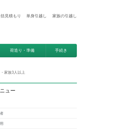
一括見積もり
単身引越し
家族の引越し
用などの情報満載
見つかる方法。
荷造り・準備
手続き
・家族3人以上
ニュー
者
用