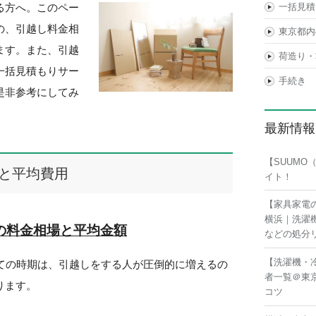
る方へ。このペー
一括見積
の、引越し料金相
東京都内
ます。また、引越
荷造り・
一括見積もりサー
手続き
是非参考にしてみ
最新情報
【SUUM
と平均費用
イト！
【家具家電
横浜｜洗濯
の料金相場と平均金額
などの処分
【洗濯機・
けての時期は、引越しをする人が圧倒的に増えるの
者一覧＠東
ります。
コツ