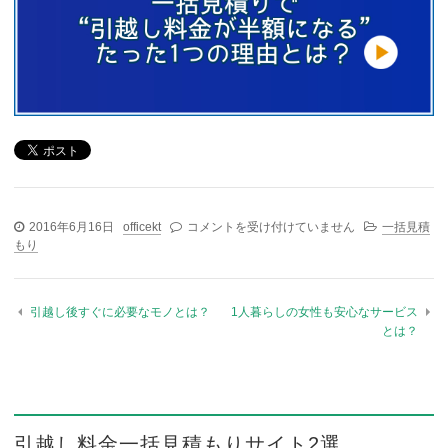
2016年6月16日
officekt
引越しの見積もりを取るタイミング（繁忙期
コメントを受け付けていません
一括見積
もり
と通常期の違い） は
引越し後すぐに必要なモノとは？
1人暮らしの女性も安心なサービス
とは？
引越し料金一括見積もりサイト2選