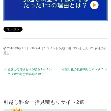
2016年6月16日
officekt
1人暮らしの女性も安心なサービスとは？ は
コメントを受け付けていません
女性の引
越し
引越しの見積もりを取るタイミン
引越し後の挨拶周りはすべき？
グ（繁忙期と通常期の違い）
引越し料金一括見積もりサイト2選