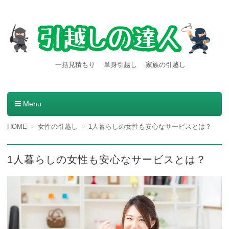
【引越しの達人】東京都内発
引越し料金一括見積もりサービスを利用すると引越し料金
一括見積もり
単身引越し
家族の引越し
が安くなる本当の理由とは？格安業者が見つかる方法。
着の引越し料金・費用など
の情報満載
Menu
コンテンツへ移動
HOME
女性の引越し
1人暮らしの女性も安心なサービスとは？
1人暮らしの女性も安心なサービスとは？