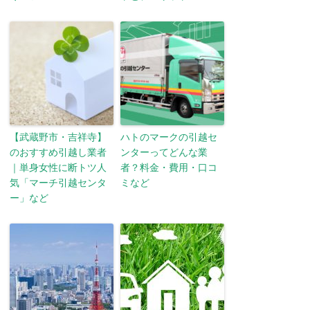
【武蔵野市・吉祥寺】
ハトのマークの引越セ
のおすすめ引越し業者
ンターってどんな業
｜単身女性に断トツ人
者？料金・費用・口コ
気「マーチ引越センタ
ミなど
ー」など