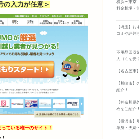
横浜〜東京
号の入力が任意＞
料金相場・
【埼玉】お
コミや評判
不用品回収
大ゴミを安
【名古屋市
【川崎市】
紹介！
【神奈川県
めをご紹介
【横浜市】
なっている唯一のサイト！
単身・夫婦
い！