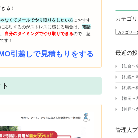
できる！
カテゴリ
じゃなくてメールでやり取りをしたい方
におすす
話に応対するのがストレスに感じる場合は、
電話
カテゴリ一
す
。
自分のタイミングでやり取りできる
ので、急
適です！
UMO引越しで見積もりをする
最近の投
【仙台〜
【札幌〜
クト
【札幌〜
【福岡〜
【神戸〜
管理人プ