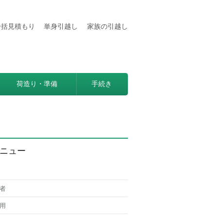
一括見積もり
単身引越し
家族の引越し
用などの情報満載
見つかる方法。
荷造り・準備
手続き
ニュー
者
用