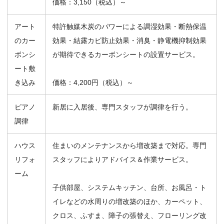
価格：3,150（税込）～
アート
特許触媒木炭のパワーによる調湿効果・断熱保温
のカー
効果・結露カビ防止効果・消臭・静電機抑制効果
ボンシ
が期待できるカーボンシートの設置サービス。
ート敷
き込み
価格：4,200円（税込）～
ピアノ
新居に入居後、専門スタッフが調律を行う。
調律
ハウス
住まいのメンテナンスから増改築まで対応。専門
リフォ
スタッフによりアドバイス＆作業サービス。
ーム
子供部屋、システムキッチン、台所、お風呂・ト
イレなどの水周りの増改築のほか、カーペット、
クロス、ふすま、障子の張替え、フローリング改