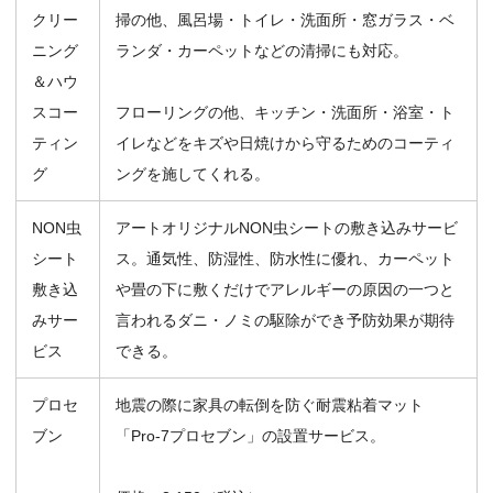
クリー
掃の他、風呂場・トイレ・洗面所・窓ガラス・ベ
ニング
ランダ・カーペットなどの清掃にも対応。
＆ハウ
スコー
フローリングの他、キッチン・洗面所・浴室・ト
ティン
イレなどをキズや日焼けから守るためのコーティ
グ
ングを施してくれる。
NON虫
アートオリジナルNON虫シートの敷き込みサービ
シート
ス。通気性、防湿性、防水性に優れ、カーペット
敷き込
や畳の下に敷くだけでアレルギーの原因の一つと
みサー
言われるダニ・ノミの駆除ができ予防効果が期待
ビス
できる。
プロセ
地震の際に家具の転倒を防ぐ耐震粘着マット
ブン
「Pro-7プロセブン」の設置サービス。