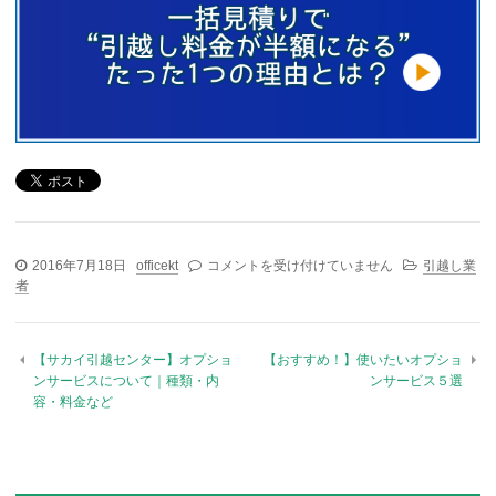
2016年7月18日
officekt
【アート引越センター】オプションサービス
コメントを受け付けていません
引越し業
者
について｜種類・内容・料金など は
【サカイ引越センター】オプショ
【おすすめ！】使いたいオプショ
ンサービスについて｜種類・内
ンサービス５選
容・料金など