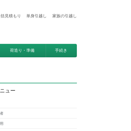
一括見積もり
単身引越し
家族の引越し
用などの情報満載
見つかる方法。
荷造り・準備
手続き
ニュー
者
用