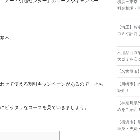
な「アート引越センター」のコースやキャンペー
横浜〜東京
料金相場・
【埼玉】お
コミや評判
が基本。
不用品回収
大ゴミを安
【名古屋市
合わせて使える割引キャンペーンがあるので、そち
【川崎市】
紹介！
【神奈川県
しにピッタリなコースを見ていきましょう。
めをご紹介
【横浜市】
単身・夫婦