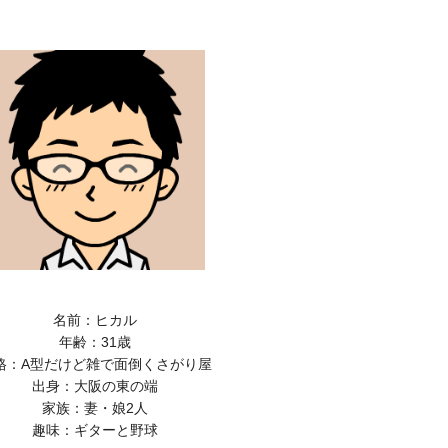
名前：ヒカル
年齢：31歳
格：A型だけど雑で面倒くさがり屋
出身：大阪の東の端
家族：妻・娘2人
趣味：ギターと野球