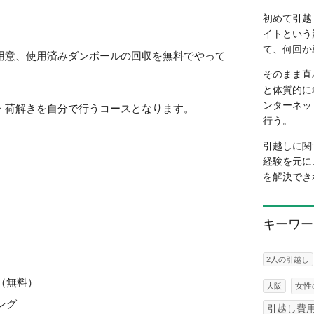
初めて引越
イトという
て、何回か
用意、使用済みダンボールの回収を無料でやって
そのまま直
と体質的に
ンターネッ
・荷解きを自分で行うコースとなります。
行う。
引越しに関
経験を元に
を解決でき
キーワー
2人の引越し
（無料）
女性
大阪
ング
引越し費