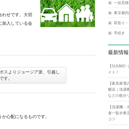
一括見積
東京都内
合わせです。大切
に加入している会
荷造り・
手続き
最新情報
【SUUM
ボスよりジョージア派、引越し
イト！
です。
【家具家電
横浜｜洗濯
などの処分
【洗濯機・
者一覧＠東
うか心配になるものです。
コツ