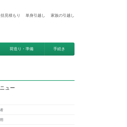
一括見積もり
単身引越し
家族の引越し
用などの情報満載
見つかる方法。
荷造り・準備
手続き
ニュー
者
用