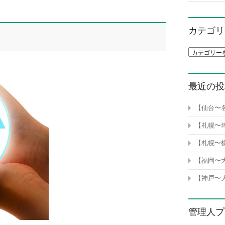
カテゴリ
カテゴリ一
最近の投
【仙台〜
【札幌〜
【札幌〜
【福岡〜
【神戸〜
管理人プ