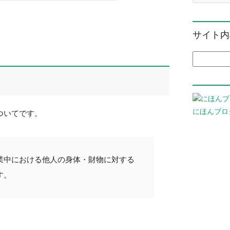
サイト内
検索:
にほんブロ
ついてです。
業中における他人の身体・財物に対する
す。