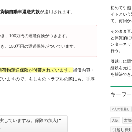
初めて引越
貨物自動車運送約款
が適用されます。
イトという
て、何回か
そのまま直
き、100万円の運送保険がつきます。
と体質的に
ンターネッ
つき、150万円の運送保険がついています。
行う。
引越しに関
経験を元に
越荷物運送保険が付帯されています。
補償内容・
を解決でき
ていますので、もしものトラブルの際にも、手厚
キーワー
2人の引越し
実していますね。保険の加入に
女性
大阪
。
引越し費