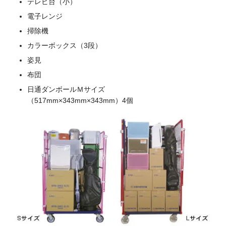
テレビ台（小）
電子レンジ
掃除機
カラーボックス（3段）
姿見
布団
日通ダンボールＭサイズ
（517mm×343mm×343mm）4個