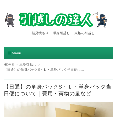
【引越しの達人】東京都内発
引越し料金一括見積もりサービスを利用すると引越し料金
一括見積もり
単身引越し
家族の引越し
が安くなる本当の理由とは？格安業者が見つかる方法。
着の引越し料金・費用など
の情報満載
Menu
コンテンツへ移動
HOME
単身引越し
【日通】の単身パックS・Ｌ・単身パック当日便について｜費用・荷物の量など
【日通】の単身パックS・Ｌ・単身パック当
日便について｜費用・荷物の量など