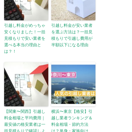
引越し料金がめっちゃ
引越し料金が安い業者
安くなりました！一括
を選ぶ方法は？一括見
見積もりで安い業者を
積もりで引越し費用が
選べる本当の理由と
半額以下になる理由
は？！
【関東〜関西】引越し
横浜〜東京【格安】引
料金相場と平均費用｜
越し業者ランキング＆
最安値の格安業者は一
料金相場・節約方法
括見積もりで確認しよ
は？単身・家族向け