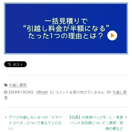
引越し費用
2016年7月24日
officekt
アート引越しセンターの引越し料金を安くす
コメントを受け付けていません
引越し業
者
る方法|引越し待ち割キャンペーン、フリー便
について は
アーク引越しセンターの「スマー
【日通】の単身パックS・Ｌ・単身
トコース」について教えてくださ
パック当日便について｜費用・荷
い。
物の量など