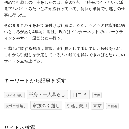
初めて引越しの仕事をしたのは、高3の時。当時モバイトという派
遣アルバイトみたいなのが流行っていて、何回か単発で引越しの仕
事に行った。
そのまま直バイを経て気付けば社員に。ただ、もともと体質的に弱
いところがあり4年前に退社。現在はインターネットでのマーケテ
ィングやサイト運営などを行う。
引越しに関する知識は豊富。正社員として働いていた経験を元に、
これから引越しを予定している人の疑問を解決できればと思いこの
サイトを立ち上げる。
キーワードから記事を探す
口コミ
単身・一人暮らし
2人の引越し
大阪
家族の引越し
東京
引越し費用
女性の引越し
甲信越
サイト内検索