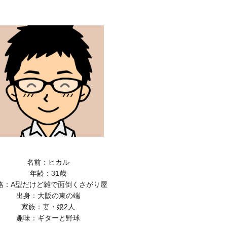
名前：ヒカル
年齢：31歳
格：A型だけど雑で面倒くさがり屋
出身：大阪の東の端
家族：妻・娘2人
趣味：ギターと野球