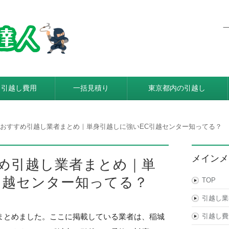
東京都内発着の引越し料金・費
利用すると引越し料金が安くなる本当の理由とは？格安業者が
引越し費用
一括見積り
東京都内の引越し
おすすめ引越し業者まとめ｜単身引越しに強いEC引越センター知ってる？
メインメ
め引越し業者まとめ｜単
引越センター知ってる？
TOP
引越し業
まとめました。ここに掲載している業者は、稲城
引越し費