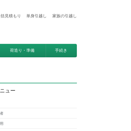
一括見積もり
単身引越し
家族の引越し
用などの情報満載
見つかる方法。
荷造り・準備
手続き
ニュー
者
用