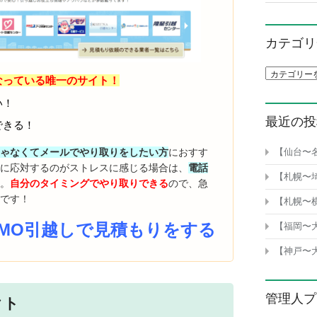
カテゴリ
カテゴリ一
なっている唯一のサイト！
い！
最近の投
できる！
【仙台〜
じゃなくてメールでやり取りをしたい方
におすす
話に応対するのがストレスに感じる場合は、
電話
【札幌〜
す
。
自分のタイミングでやり取りできる
ので、急
適です！
【札幌〜
UMO引越しで見積もりをする
【福岡〜
【神戸〜
管理人プ
クト