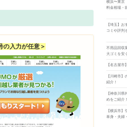
横浜〜東京
料金相場・
【埼玉】お
コミや評判
号の入力が任意＞
不用品回収
大ゴミを安
【名古屋市
【川崎市】
紹介！
【神奈川県
めをご紹介
【横浜市】
単身・夫婦