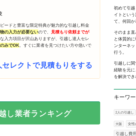
初めて引越
較
イトという
て、何回か
スピードと豊富な限定特典が魅力的な引越し料金
荷物の入力が必要ない
ので、
見積もり依頼までが
そのまま直
かな入力項目が沢山ありますが、引越し達人セレ
と体質的に
のみでOK
。すぐに業者を見つけたい方や急いで
ンターネッ
行う。
引越しに関
人セレクトで見積もりをする
経験を元に
を解決でき
キーワー
越し業者ランキング
2人の引越し
女性
大阪
引越し費