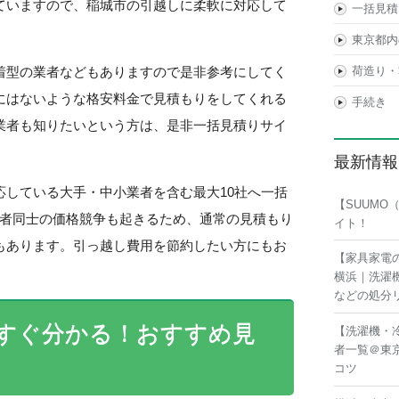
ていますので、稲城市の引越しに柔軟に対応して
一括見積
東京都内
着型の業者などもありますので是非参考にしてく
荷造り・
にはないような格安料金で見積もりをしてくれる
手続き
業者も知りたいという方は、是非一括見積りサイ
最新情報
応している大手・中小業者を含む最大10社へ一括
【SUUM
業者同士の価格競争も起きるため、通常の見積もり
イト！
もあります。引っ越し費用を節約したい方にもお
【家具家電
横浜｜洗濯
などの処分
すぐ分かる！おすすめ見
【洗濯機・
者一覧＠東
コツ