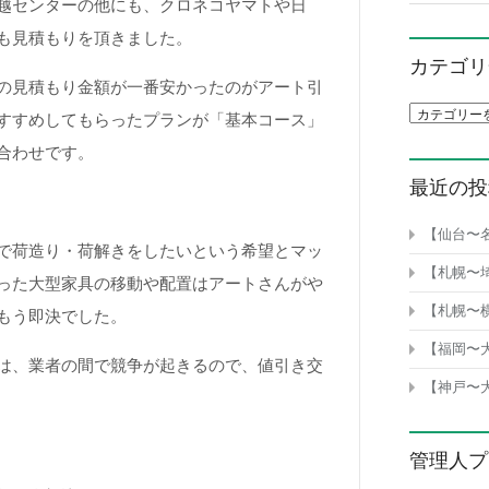
越センターの他にも、クロネコヤマトや日
も見積もりを頂きました。
カテゴリ
の見積もり金額が一番安かったのがアート引
カテゴリ一
すすめしてもらったプランが「基本コース」
合わせです。
最近の投
【仙台〜
で荷造り・荷解きをしたいという希望とマッ
【札幌〜
った大型家具の移動や配置はアートさんがや
【札幌〜
もう即決でした。
【福岡〜
は、業者の間で競争が起きるので、値引き交
【神戸〜
管理人プ