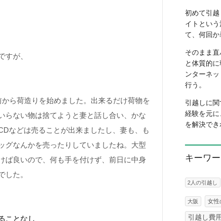
初めて引越
イトという
て、何回か
そのまま直
ですが、
と体質的に
ンターネッ
行う。
前から荷造りを始めました。出来るだけ荷物を
引越しに関
経験を元に
いらない物は捨てようと妻と話し合い、かな
を解決でき
CDなどは売ることが出来ましたし、妻も、も
ッグなんかを売ったりしていましたね。大型
キーワー
けば良いので、何も手を付けず、前日に中身
でした。
2人の引越し
女性
大阪
引越し費
ることなし