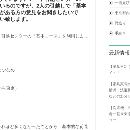
一括見積
いるのですが、2人の引越しで「基本
がある方の意見をお聞きしたいで
東京都内
い致します。
荷造り・
手続き
ト引越センターの「基本コース」を利用しまし
最新情報
【SUUM
と少なめ
イト！
【家具家電
から東京）
横浜｜洗濯
などの処分
【洗濯機・
者一覧＠東
コツ
それほど多くなかったことから、基本的な荷造