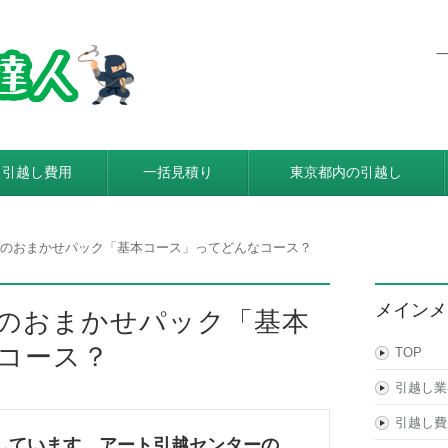
東京都内発着の引越し料金・費
利用すると引越し料金が安くなる本当の理由とは？格安業者が
引越し費用
一括見積り
東京都内の引越し
のおまかせパック「基本コース」ってどんなコース？
メインメ
のおまかせパック「基本
コース？
TOP
引越し業
引越し費
しています。アート引越センターの