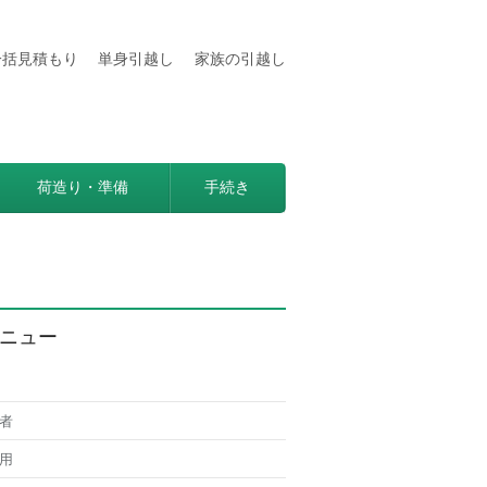
一括見積もり
単身引越し
家族の引越し
用などの情報満載
見つかる方法。
荷造り・準備
手続き
ニュー
者
用