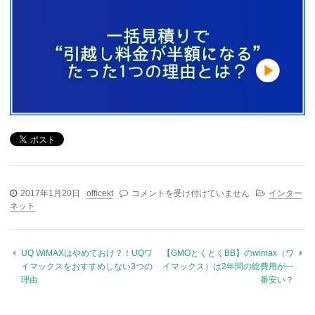
2017年1月20日
officekt
持ち運びに便利なポケットWi-Fiの比較＆おす
コメントを受け付けていません
インター
ネット
すめ3選｜最安のモバイル回線はどれ？ は
UQ WiMAXはやめておけ？！UQワ
【GMOとくとくBB】のwimax（ワ
イマックスをおすすめしない3つの
イマックス）は2年間の総費用が一
理由
番安い？