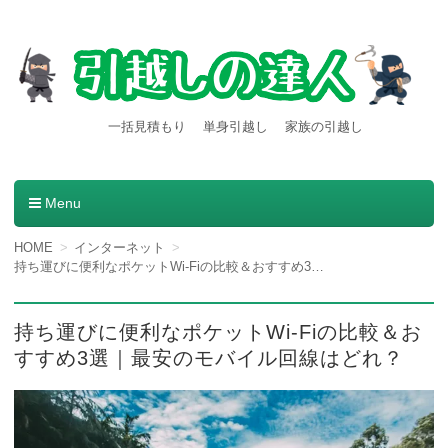
【引越しの達人】東京都内発
引越し料金一括見積もりサービスを利用すると引越し料金
一括見積もり
単身引越し
家族の引越し
が安くなる本当の理由とは？格安業者が見つかる方法。
着の引越し料金・費用など
の情報満載
Menu
コンテンツへ移動
HOME
インターネット
持ち運びに便利なポケットWi-Fiの比較＆おすすめ3選｜最安のモバイル回線はどれ？
持ち運びに便利なポケットWi-Fiの比較＆お
すすめ3選｜最安のモバイル回線はどれ？