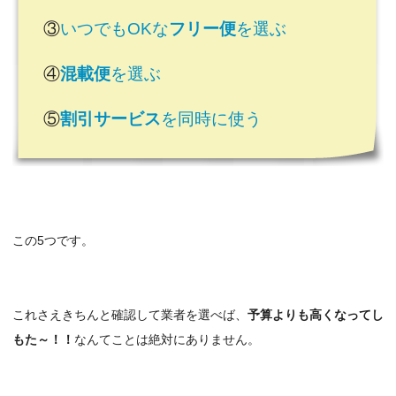
③
いつでもOKな
フリー便
を選ぶ
④
混載便
を選ぶ
⑤
割引サービス
を同時に使う
この5つです。
これさえきちんと確認して業者を選べば、
予算よりも高くなってし
もた～！！
なんてことは絶対にありません。