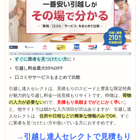
すぐに業者を見つけたい方
に！
引越し料金最大55%OFF
口コミやサービスもまとめて比較
引越し達人セレクトは、見積もりのスピードと豊富な限定特典
が魅力的な引越し料金一括見積もりサイトです。特徴は、
荷物
の入力が必要ない
ので、
見積もり依頼までがとにかく早い
こ
と。他サイトでは細かな入力項目が沢山ありますが、引越し達
人セレクトは、
住所や日程などの簡単な情報のみでOK
。すぐ
に業者を見つけたい方や急いでいる方におすすめです。
→引越し達人セレクトで見積もり