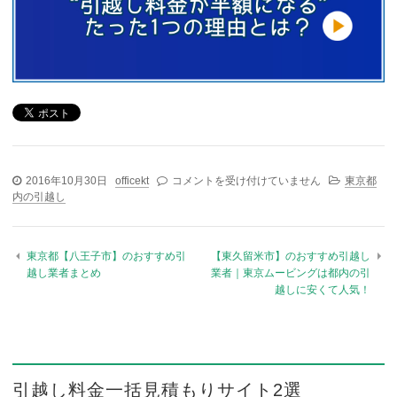
2016年10月30日
officekt
東京都【羽村市】のおすすめ引越し業者まと
コメントを受け付けていません
東京都
内の引越し
め は
東京都【八王子市】のおすすめ引
【東久留米市】のおすすめ引越し
越し業者まとめ
業者｜東京ムービングは都内の引
越しに安くて人気！
引越し料金一括見積もりサイト2選