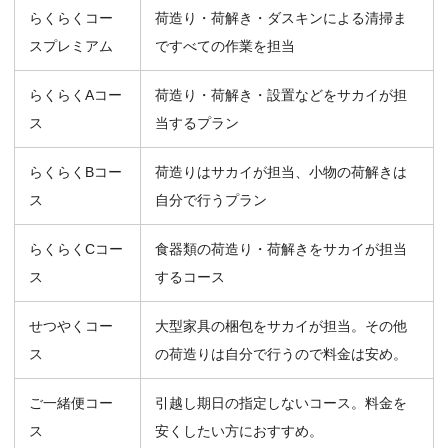
らくらくコー
荷造り・荷解き・ダスキンによる清掃ま
スプレミアム
ですべての作業を担当
らくらくAコー
荷造り・荷解き・設置などをサカイが担
ス
当するプラン
らくらくBコー
荷造りはサカイが担当、小物の荷解きは
ス
自分で行うプラン
らくらくCコー
食器類の荷造り・荷解きをサカイが担当
ス
するコース
せつやくコー
大型家具の梱包をサカイが担当。その他
ス
の荷造りは自分で行うので料金は安め。
ご一緒便コー
引越し期日の指定しないコース。料金を
ス
安くしたい方におすすめ。