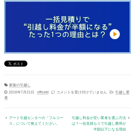
家族の引越し
2016年7月21日
officekt
アート引越センターの「シニアパック」って
コメントを受け付けていません
引越し業
者
どんなコース？ は
アート引越センターの「フルコー
引越し料金が安い業者を選ぶ方法
ス」について教えてください。
は？一括見積もりで引越し費用が
半額以下になる理由